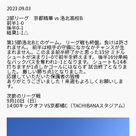
2023.09.03
2部リーグ 京都精華 vs 洛北高校B
前半1-0
後半0-1
結果1-1△
第15節洛北Bとのゲーム。 リーグ戦も終盤。負けは許さ
れません。 前半は相手の守備になかなかチャンスが生
まれません。このまま前半終了かと思った33分 ミドル
シュートが決まり1−0で前半を終えます。 後半16分単純
なバックパスを奪われ1−1となります。 シュートも14本
打ちますが1点しかゴールにはならず 試合終了となりま
した。 厳しい勝ち点1となりました。
応援していただいた保護者の皆様
ありがとうございました！来週もよろしくお願いしま
す。
次節のリーグ戦
9月10日（日）
14:00キックオフ VS京都橘C（TACHIBANAスタジアム）