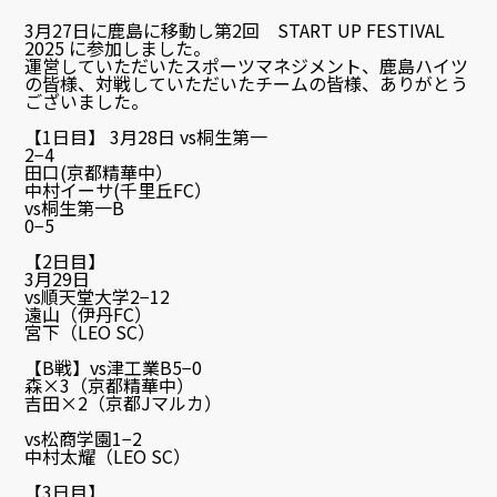
3月27日に鹿島に移動し第2回 START UP FESTIVAL
2025 に参加しました。
運営していただいたスポーツマネジメント、鹿島ハイツ
の皆様、対戦していただいたチームの皆様、ありがとう
ございました。
【1日目】 3月28日 vs桐生第一
2−4
田口(京都精華中）
中村イーサ(千里丘FC）
vs桐生第一B
0−5
【2日目】
3月29日
vs順天堂大学2−12
遠山（伊丹FC）
宮下（LEO SC）
【B戦】vs津工業B5−0
森×3（京都精華中）
吉田×2（京都Jマルカ）
vs松商学園1−2
中村太耀（LEO SC）
【3日目】